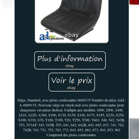
Siège, Standard, avec pistes coulissantes 6669135 Numéro de pièce A&I :
A-6669135, Nouveau siège en vinyle noir avec pistes coulissantes pour
chargeuses sur pneus Bobcat. S'adapte aux modèles 1600, 2000, 2400,
2410, A220, A300, S100, S130, S150, S160, S175, S185, S220, S250,
S300, S330, S70, T180, T190, T20, T250, T300, T463, 540, 542, 542B,
553, 553AF, 543, 543B, 553, 641, 642, 642B, 643, 645, 653, 741, 742,
742B, 743, 751, 753, 763, 773, 843, 853, 863, 873, 943, 853, 963
Comprend des pistes coulissantes.