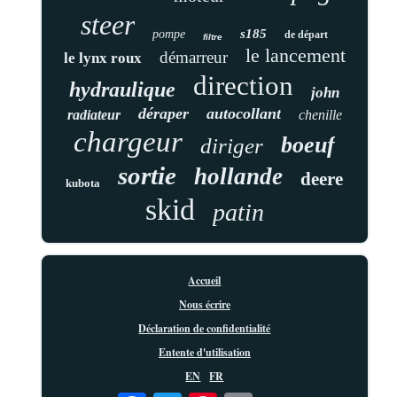
steer
s185
pompe
de départ
filtre
le lancement
démarreur
le lynx roux
direction
hydraulique
john
déraper
autocollant
radiateur
chenille
chargeur
boeuf
diriger
sortie
hollande
deere
kubota
skid
patin
Accueil
Nous écrire
Déclaration de confidentialité
Entente d'utilisation
EN
FR