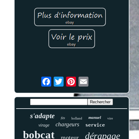
s'adapte
fits
manuel
holland
vire
chargeurs
service
virage
bobcat
dérapage
moteur