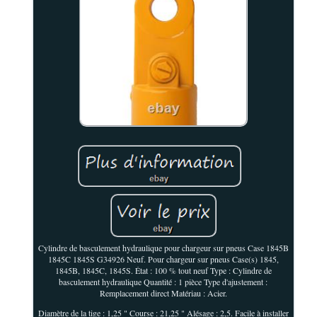
Cylindre de basculement hydraulique pour chargeur sur pneus Case 1845B
1845C 1845S G34926 Neuf. Pour chargeur sur pneus Case(s) 1845,
1845B, 1845C, 1845S. État : 100 % tout neuf Type : Cylindre de
basculement hydraulique Quantité : 1 pièce Type d'ajustement :
Remplacement direct Matériau : Acier.
Diamètre de la tige : 1,25 " Course : 21,25 " Alésage : 2,5. Facile à installer