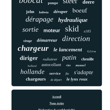
bobcat
steer
deere
pompe
boeuf
déraper
john
kubota
dérapage
hydraulique
skid
sortie
moteur
s185
direction
démarreur
virage
chargeur
le lancement
filtre
patin
diriger
radiateur
chenille
autocollant
manuel
vire
holland
hollande
s'adapte
service
fits
chargeurs
le lynx roux
de départ
Accueil
Nous écrire
Déclaration de confidentialité