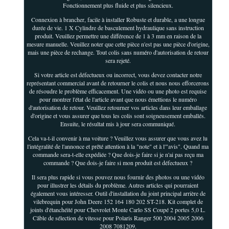
Fonctionnement plus fluide et plus silencieux.
Connexion à brancher, facile à installer Robuste et durable, a une longue
durée de vie. 1 X Cylindre de basculement hydraulique sans instruction
produit. Veuillez permettre une différence de 1 à 3 mm en raison de la
mesure manuelle. Veuillez noter que cette pièce n'est pas une pièce d'origine,
mais une pièce de rechange. Tout colis sans numéro d'autorisation de retour
sera rejeté.
Si votre article est défectueux ou incorrect, vous devez contacter notre
représentant commercial avant de retourner le colis et nous nous efforcerons
de résoudre le problème efficacement. Une vidéo ou une photo est requise
pour montrer l'état de l'article avant que nous émettions le numéro
d'autorisation de retour. Veuillez retourner vos articles dans leur emballage
d'origine et vous assurer que tous les colis sont soigneusement emballés.
Ensuite, le résultat mis à jour sera communiqué.
Cela va-t-il convenir à ma voiture ? Veuillez vous assurer que vous avez lu
l'intégralité de l'annonce et prêté attention à la "note" et à l'"avis". Quand ma
commande sera-t-elle expédiée ? Que dois-je faire si je n'ai pas reçu ma
commande ? Que dois-je faire si mon produit est défectueux ?
Il sera plus rapide si vous pouvez nous fournir des photos ou une vidéo
pour illustrer les détails du problème. Autres articles qui pourraient
également vous intéresser. Outil d'installation du joint principal arrière de
vilebrequin pour John Deere 152 164 180 202 ST-218. Kit complet de
joints d'étanchéité pour Chevrolet Monte Carlo SS Coupé 2 portes 5,0 L.
Câble de sélection de vitesse pour Polaris Ranger 500 2004 2005 2006
2008 7081209.