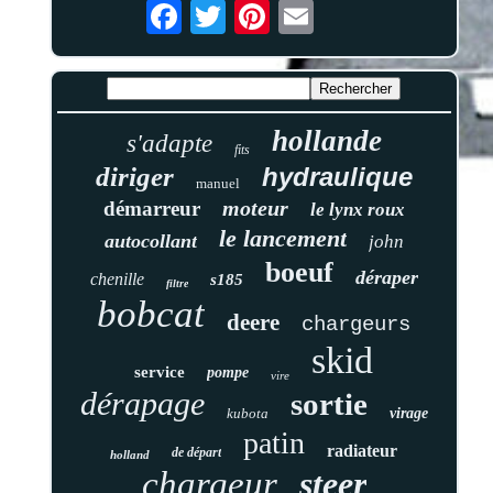
hollande
s'adapte
fits
diriger
hydraulique
manuel
moteur
démarreur
le lynx roux
le lancement
autocollant
john
boeuf
déraper
chenille
s185
filtre
bobcat
deere
chargeurs
skid
service
pompe
vire
dérapage
sortie
kubota
virage
patin
radiateur
de départ
holland
chargeur
steer