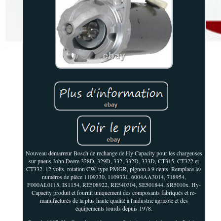
Nouveau démarreur Bosch de rechange de Hy Capacity pour les chargeuses
sur pneus John Deere 328D, 329D, 332, 332D, 333D, CT315, CT322 et
CT332. 12 volts, rotation CW, type PMGR, pignon à 9 dents. Remplace les
numéros de pièce 1109330, 1109331, 6004AA3014, 718954,
F000AL0115, IS1154, RE508922, RE540304, SE501844, SR5010x. Hy-
Capacity produit et fournit uniquement des composants fabriqués et re-
manufacturés de la plus haute qualité à l'industrie agricole et des
équipements lourds depuis 1978.