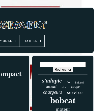
MODEL
TAILLE
compact
s'adapte
fits
holland
manuel
virage
vire
chargeurs
service
bobcat
moteur