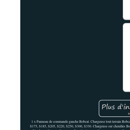
1 x Panneau de commande gauche Bobcat. Chargeuse tout-terrain Bobca
S175, S185, S205, S220, S250, S300, S330. Chargeuse sur chenilles Bobca