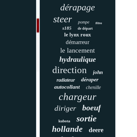
dérapage
steer
pompe
filtre
s185
de départ
le lynx roux
démarreur
le lancement
hydraulique
direction
john
déraper
radiateur
autocollant
chenille
chargeur
boeuf
diriger
sortie
kubota
hollande
deere