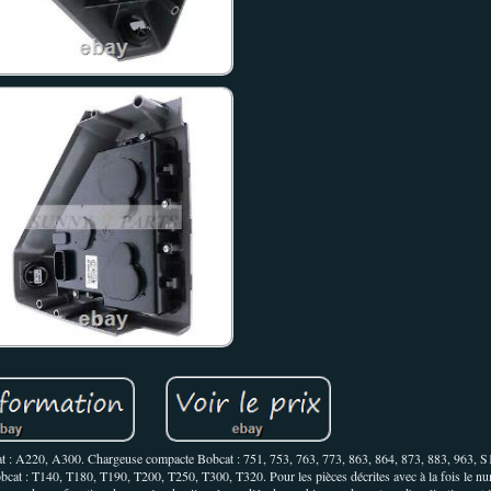
t : A220, A300. Chargeuse compacte Bobcat : 751, 753, 763, 773, 863, 864, 873, 883, 963, 
t : T140, T180, T190, T200, T250, T300, T320. Pour les pièces décrites avec à la fois le num