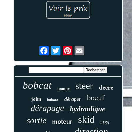
bobcat
steer
deere
pompe
boeuf
déraper
john
kubota
dérapage
hydraulique
skid
sortie
moteur
s185
direction