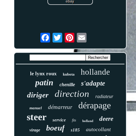
hollande
le lynx roux
kubota
patin
s'adapte
chenille
direction
diriger
radiateur
dérapage
démarreur
manuel
steer
deere
service
fits
holland
boeuf
autocollant
s185
virage