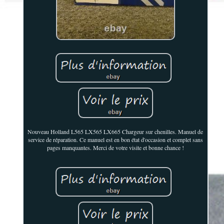
Nouveau Holland L565 LX565 LX665 Chargeur sur chenilles. Manuel de
service de réparation. Ce manuel est en bon état d'occasion et complet sans
pages manquantes. Merci de votre visite et bonne chance !