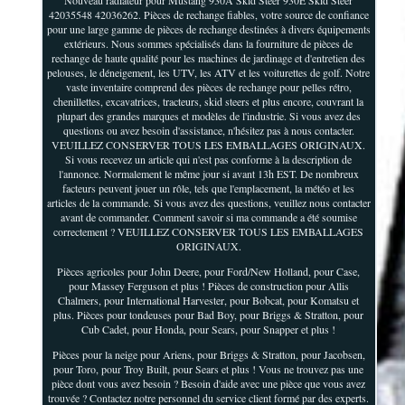
42035548 42036262. Pièces de rechange fiables, votre source de confiance
pour une large gamme de pièces de rechange destinées à divers équipements
extérieurs. Nous sommes spécialisés dans la fourniture de pièces de
rechange de haute qualité pour les machines de jardinage et d'entretien des
pelouses, le déneigement, les UTV, les ATV et les voiturettes de golf. Notre
vaste inventaire comprend des pièces de rechange pour pelles rétro,
chenillettes, excavatrices, tracteurs, skid steers et plus encore, couvrant la
plupart des grandes marques et modèles de l'industrie. Si vous avez des
questions ou avez besoin d'assistance, n'hésitez pas à nous contacter.
VEUILLEZ CONSERVER TOUS LES EMBALLAGES ORIGINAUX.
Si vous recevez un article qui n'est pas conforme à la description de
l'annonce. Normalement le même jour si avant 13h EST. De nombreux
facteurs peuvent jouer un rôle, tels que l'emplacement, la météo et les
articles de la commande. Si vous avez des questions, veuillez nous contacter
avant de commander. Comment savoir si ma commande a été soumise
correctement ? VEUILLEZ CONSERVER TOUS LES EMBALLAGES
ORIGINAUX.
Pièces agricoles pour John Deere, pour Ford/New Holland, pour Case,
pour Massey Ferguson et plus ! Pièces de construction pour Allis
Chalmers, pour International Harvester, pour Bobcat, pour Komatsu et
plus. Pièces pour tondeuses pour Bad Boy, pour Briggs & Stratton, pour
Cub Cadet, pour Honda, pour Sears, pour Snapper et plus !
Pièces pour la neige pour Ariens, pour Briggs & Stratton, pour Jacobsen,
pour Toro, pour Troy Built, pour Sears et plus ! Vous ne trouvez pas une
pièce dont vous avez besoin ? Besoin d'aide avec une pièce que vous avez
trouvée ? Contactez notre personnel du service client formé par des experts.