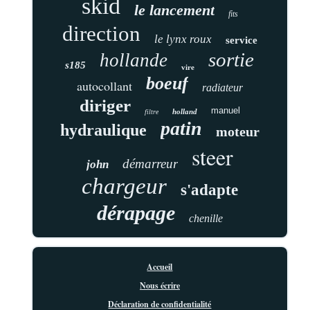
skid
le lancement
fits
direction
le lynx roux
service
sortie
hollande
s185
vire
boeuf
autocollant
radiateur
diriger
manuel
holland
filtre
patin
hydraulique
moteur
steer
démarreur
john
chargeur
s'adapte
dérapage
chenille
Accueil
Nous écrire
Déclaration de confidentialité