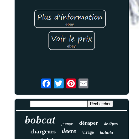
bobcat
déraper
pompe
de départ
deere
chargeurs
virage
kubota