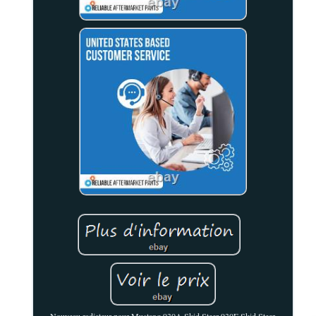
Nouveau radiateur pour Mustang 930A Skid Steer 930E Skid Steer