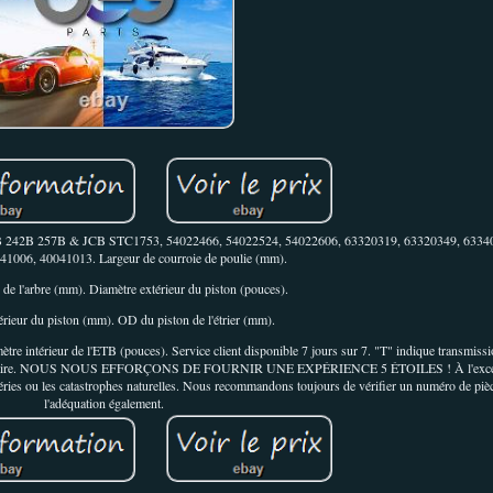
232B 242B 257B & JCB STC1753, 54022466, 54022524, 54022606, 63320319, 63320349, 633
1006, 40041013. Largeur de courroie de poulie (mm).
 de l'arbre (mm). Diamètre extérieur du piston (pouces).
érieur du piston (mm). OD du piston de l'étrier (mm).
e intérieur de l'ETB (pouces). Service client disponible 7 jours sur 7. "T" indique transmiss
n, si nécessaire. NOUS NOUS EFFORÇONS DE FOURNIR UNE EXPÉRIENCE 5 ÉTOILES ! À l'exc
mpéries ou les catastrophes naturelles. Nous recommandons toujours de vérifier un numéro de piè
l'adéquation également.