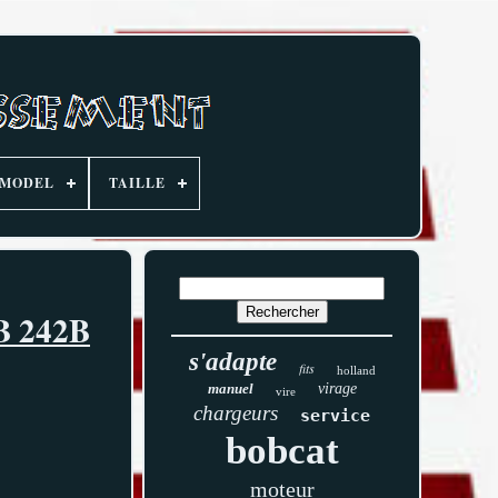
MODEL
TAILLE
2B 242B
s'adapte
fits
holland
manuel
virage
vire
chargeurs
service
bobcat
moteur