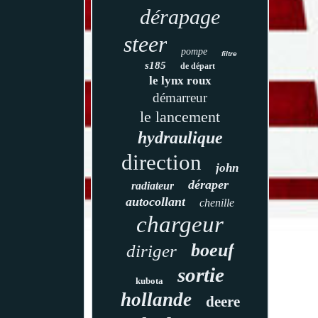
dérapage
steer
pompe
filtre
s185
de départ
le lynx roux
démarreur
le lancement
hydraulique
direction
john
déraper
radiateur
autocollant
chenille
chargeur
boeuf
diriger
sortie
kubota
hollande
deere