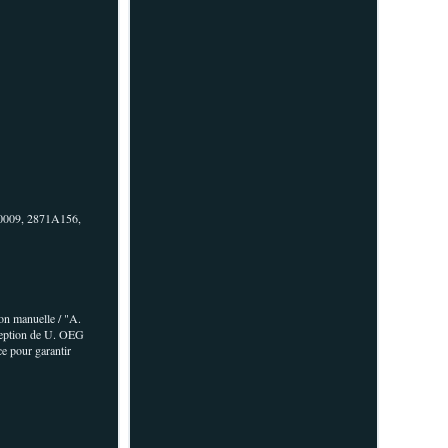
40009, 2871A156,
ion manuelle / "A.
eption de U. OEG
ce pour garantir