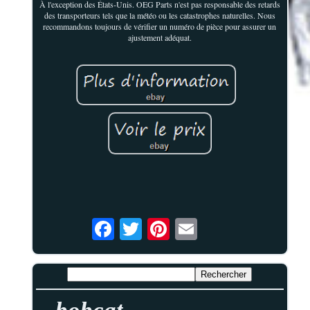
À l'exception des États-Unis. OEG Parts n'est pas responsable des retards
des transporteurs tels que la météo ou les catastrophes naturelles. Nous
recommandons toujours de vérifier un numéro de pièce pour assurer un
ajustement adéquat.