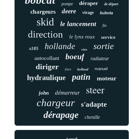
bobcat
déraper
pompe
de départ
deere
chargeurs
virage
kubota
skid
le lancement
fits
direction
le lynx roux
service
sortie
hollande
s185
vire
boeuf
autocollant
radiateur
diriger
manuel
holland
filtre
patin
hydraulique
moteur
steer
démarreur
john
chargeur
s'adapte
dérapage
chenille
Accueil