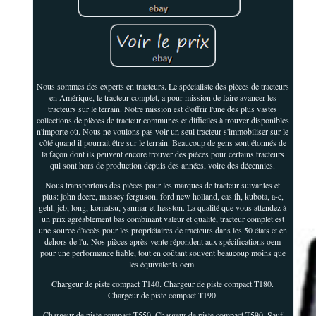
Nous sommes des experts en tracteurs. Le spécialiste des pièces de tracteurs
en Amérique, le tracteur complet, a pour mission de faire avancer les
tracteurs sur le terrain. Notre mission est d'offrir l'une des plus vastes
collections de pièces de tracteur communes et difficiles à trouver disponibles
n'importe où. Nous ne voulons pas voir un seul tracteur s'immobiliser sur le
côté quand il pourrait être sur le terrain. Beaucoup de gens sont étonnés de
la façon dont ils peuvent encore trouver des pièces pour certains tracteurs
qui sont hors de production depuis des années, voire des décennies.
Nous transportons des pièces pour les marques de tracteur suivantes et
plus: john deere, massey ferguson, ford new holland, cas ih, kubota, a-c,
gehl, jcb, long, komatsu, yanmar et hesston. La qualité que vous attendez à
un prix agréablement bas combinant valeur et qualité, tracteur complet est
une source d'accès pour les propriétaires de tracteurs dans les 50 états et en
dehors de l'u. Nos pièces après-vente répondent aux spécifications oem
pour une performance fiable, tout en coûtant souvent beaucoup moins que
les équivalents oem.
Chargeur de piste compact T140. Chargeur de piste compact T180.
Chargeur de piste compact T190.
Chargeur de piste compact T550. Chargeur de piste compact T590. Sauf