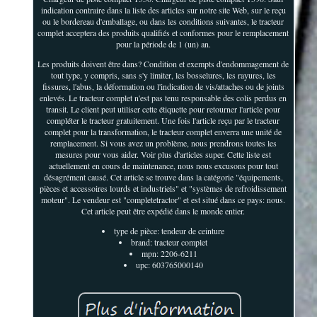
indication contraire dans la liste des articles sur notre site Web, sur le reçu
ou le bordereau d'emballage, ou dans les conditions suivantes, le tracteur
complet acceptera des produits qualifiés et conformes pour le remplacement
pour la période de 1 (un) an.
Les produits doivent être dans? Condition et exempts d'endommagement de
tout type, y compris, sans s'y limiter, les bosselures, les rayures, les
fissures, l'abus, la déformation ou l'indication de vis/attaches ou de joints
enlevés. Le tracteur complet n'est pas tenu responsable des colis perdus en
transit. Le client peut utiliser cette étiquette pour retourner l'article pour
compléter le tracteur gratuitement. Une fois l'article reçu par le tracteur
complet pour la transformation, le tracteur complet enverra une unité de
remplacement. Si vous avez un problème, nous prendrons toutes les
mesures pour vous aider. Voir plus d'articles super. Cette liste est
actuellement en cours de maintenance, nous nous excusons pour tout
désagrément causé. Cet article se trouve dans la catégorie "équipements,
pièces et accessoires lourds et industriels" et "systèmes de refroidissement
moteur". Le vendeur est "completetractor" et est situé dans ce pays: nous.
Cet article peut être expédié dans le monde entier.
type de pièce: tendeur de ceinture
brand: tracteur complet
mpn: 2206-6211
upc: 603765000140