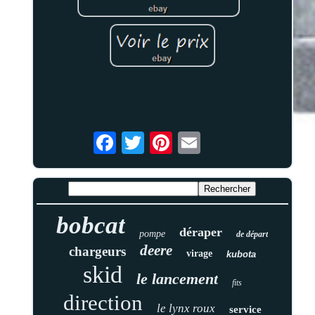
bobcat
déraper
pompe
de départ
deere
chargeurs
virage
kubota
skid
le lancement
fits
direction
le lynx roux
service