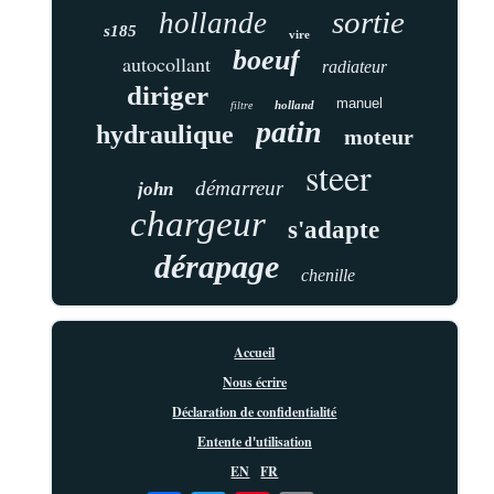
sortie
hollande
s185
vire
boeuf
autocollant
radiateur
diriger
manuel
holland
filtre
patin
hydraulique
moteur
steer
démarreur
john
chargeur
s'adapte
dérapage
chenille
Accueil
Nous écrire
Déclaration de confidentialité
Entente d'utilisation
EN
FR