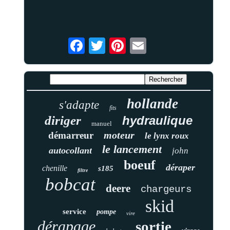
hollande
s'adapte
fits
diriger
hydraulique
manuel
moteur
démarreur
le lynx roux
le lancement
autocollant
john
boeuf
déraper
chenille
s185
filtre
bobcat
deere
chargeurs
skid
service
pompe
vire
dérapage
sortie