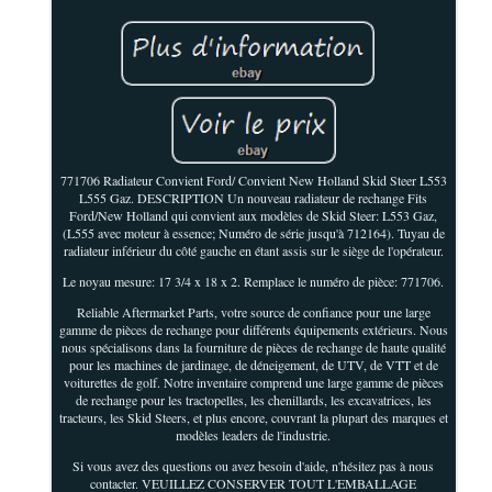
771706 Radiateur Convient Ford/ Convient New Holland Skid Steer L553
L555 Gaz. DESCRIPTION Un nouveau radiateur de rechange Fits
Ford/New Holland qui convient aux modèles de Skid Steer: L553 Gaz,
(L555 avec moteur à essence; Numéro de série jusqu'à 712164). Tuyau de
radiateur inférieur du côté gauche en étant assis sur le siège de l'opérateur.
Le noyau mesure: 17 3/4 x 18 x 2. Remplace le numéro de pièce: 771706.
Reliable Aftermarket Parts, votre source de confiance pour une large
gamme de pièces de rechange pour différents équipements extérieurs. Nous
nous spécialisons dans la fourniture de pièces de rechange de haute qualité
pour les machines de jardinage, de déneigement, de UTV, de VTT et de
voiturettes de golf. Notre inventaire comprend une large gamme de pièces
de rechange pour les tractopelles, les chenillards, les excavatrices, les
tracteurs, les Skid Steers, et plus encore, couvrant la plupart des marques et
modèles leaders de l'industrie.
Si vous avez des questions ou avez besoin d'aide, n'hésitez pas à nous
contacter. VEUILLEZ CONSERVER TOUT L'EMBALLAGE