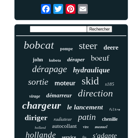
bobcat
steer
deere
pompe
boeuf
déraper
john
kubota
dérapage
hydraulique
skid
sortie
moteur
s185
direction
démarreur
virage
chargeur
le lancement
filtre
patin
diriger
radiateur
chenille
autocollant
manuel
vire
holland
hollande
s'adapte
service
fits