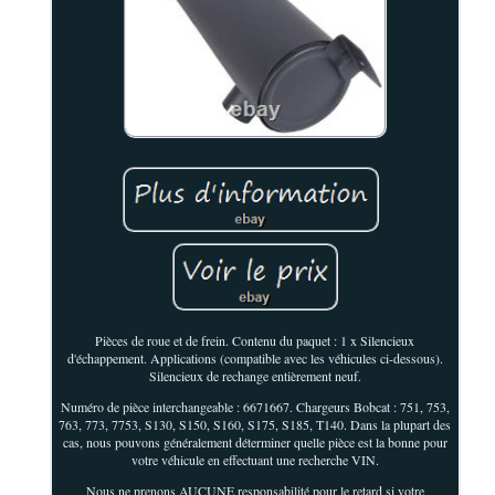
Pièces de roue et de frein. Contenu du paquet : 1 x Silencieux
d'échappement. Applications (compatible avec les véhicules ci-dessous).
Silencieux de rechange entièrement neuf.
Numéro de pièce interchangeable : 6671667. Chargeurs Bobcat : 751, 753,
763, 773, 7753, S130, S150, S160, S175, S185, T140. Dans la plupart des
cas, nous pouvons généralement déterminer quelle pièce est la bonne pour
votre véhicule en effectuant une recherche VIN.
Nous ne prenons AUCUNE responsabilité pour le retard si votre