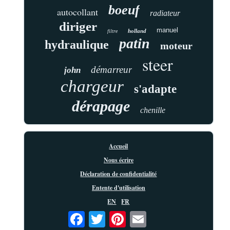
boeuf
autocollant
radiateur
diriger
manuel
holland
filtre
patin
hydraulique
moteur
steer
démarreur
john
chargeur
s'adapte
dérapage
chenille
Accueil
Nous écrire
Déclaration de confidentialité
Entente d'utilisation
EN
FR