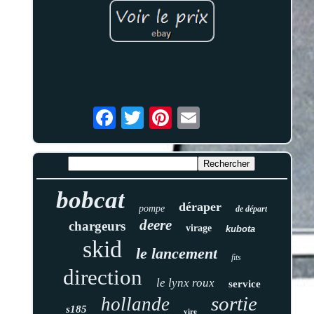
bobcat
déraper
pompe
de départ
deere
chargeurs
virage
kubota
skid
le lancement
fits
direction
le lynx roux
service
sortie
hollande
s185
vire