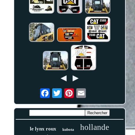
hollande
le lynx roux
kubota