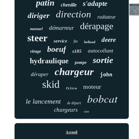
patin
s'adapte
chenille
direction
diriger
radiateur
dérapage
démarreur
manuel
steer
deere
service
fits
holland
boeuf
autocollant
s185
virage
sortie
hydraulique
pompe
chargeur
déraper
john
skid
moteur
filtre
bobcat
le lancement
de départ
chargeurs
vire
Accueil