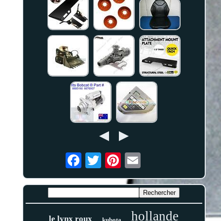
hollande
le lynx roux
kubota