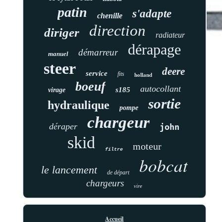
patin
s'adapte
chenille
direction
diriger
radiateur
dérapage
démarreur
manuel
steer
deere
service
fits
holland
boeuf
autocollant
s185
virage
sortie
hydraulique
pompe
chargeur
déraper
john
skid
moteur
filtre
bobcat
le lancement
de départ
chargeurs
vire
Accueil