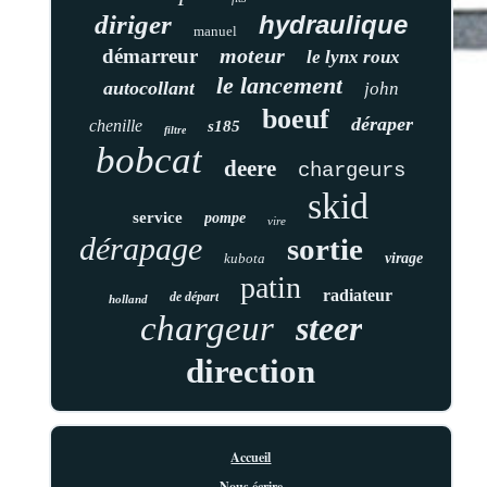
diriger
hydraulique
manuel
moteur
démarreur
le lynx roux
le lancement
autocollant
john
boeuf
déraper
chenille
s185
filtre
bobcat
deere
chargeurs
skid
service
pompe
vire
dérapage
sortie
kubota
virage
patin
radiateur
de départ
holland
chargeur
steer
direction
Accueil
Nous écrire