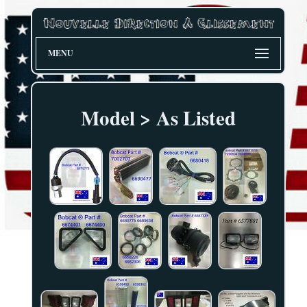
MENU
Model > As Listed