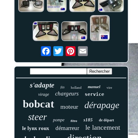
s'adapte
fits
manuel
holland
vire
chargeurs
service
virage
bobcat
dérapage
moteur
steer
s185
pompe
de départ
filtre
le lancement
démarreur
le lynx roux
direction