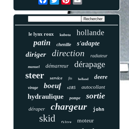
hollande
le lynx roux
kubota
patin
s'adapte
chenille
direction
diriger
radiateur
dérapage
démarreur
manuel
steer
deere
service
fits
holland
boeuf
autocollant
s185
virage
sortie
hydraulique
pompe
chargeur
déraper
john
skid
moteur
filtre