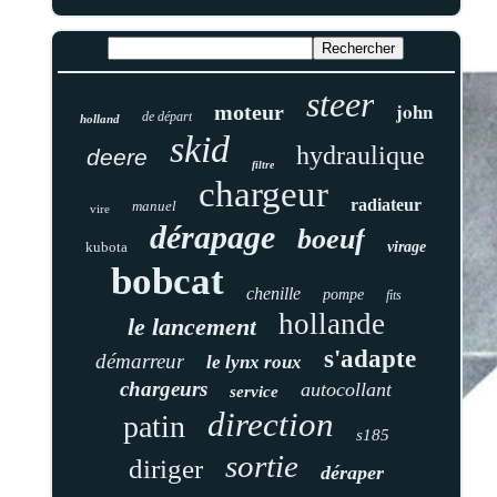
steer
john
moteur
de départ
holland
skid
hydraulique
deere
filtre
chargeur
radiateur
manuel
vire
dérapage
boeuf
kubota
virage
bobcat
chenille
pompe
fits
hollande
le lancement
s'adapte
démarreur
le lynx roux
chargeurs
autocollant
service
direction
patin
s185
sortie
diriger
déraper