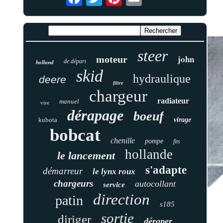
steer
john
moteur
de départ
holland
skid
hydraulique
deere
filtre
chargeur
radiateur
manuel
vire
dérapage
boeuf
kubota
virage
bobcat
chenille
pompe
fits
hollande
le lancement
s'adapte
démarreur
le lynx roux
chargeurs
autocollant
service
direction
patin
s185
sortie
diriger
déraper