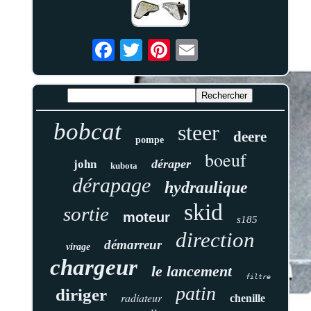
bobcat
steer
deere
pompe
boeuf
déraper
john
kubota
dérapage
hydraulique
skid
sortie
moteur
s185
direction
démarreur
virage
chargeur
le lancement
filtre
patin
diriger
radiateur
chenille