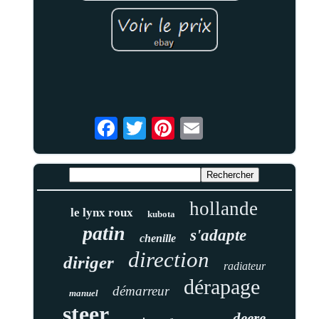
hollande
le lynx roux
kubota
patin
s'adapte
chenille
direction
diriger
radiateur
dérapage
démarreur
manuel
steer
deere