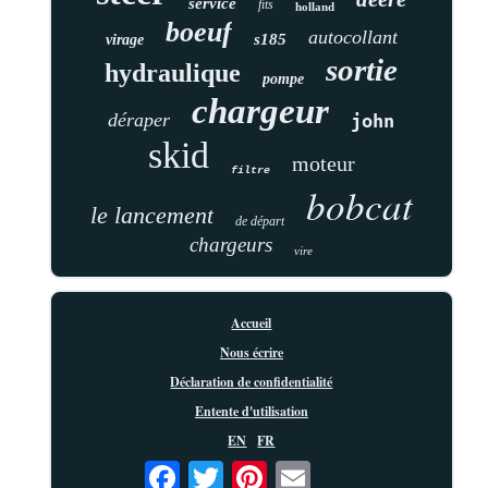
service
fits
holland
boeuf
autocollant
s185
virage
sortie
hydraulique
pompe
chargeur
déraper
john
skid
moteur
filtre
bobcat
le lancement
de départ
chargeurs
vire
Accueil
Nous écrire
Déclaration de confidentialité
Entente d'utilisation
EN
FR