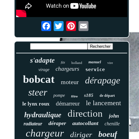
s'adapte
fits
manuel
holland
vire
chargeurs
service
virage
bobcat
dérapage
moteur
steer
s185
pompe
de départ
filtre
le lancement
démarreur
le lynx roux
direction
hydraulique
john
déraper
autocollant
radiateur
chenille
chargeur
boeuf
diriger