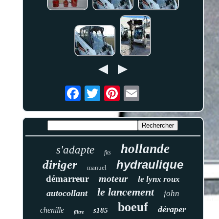
hollande
s'adapte
fits
diriger
hydraulique
manuel
moteur
démarreur
le lynx roux
le lancement
autocollant
john
boeuf
déraper
chenille
s185
filtre