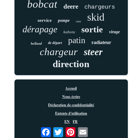
bobcat
deere
chargeurs
skid
service
pompe
vire
dérapage
sortie
kubota
virage
patin
radiateur
de départ
holland
chargeur
steer
direction
Accueil
Nous écrire
Déclaration de confidentialité
Entente d'utilisation
EN
FR