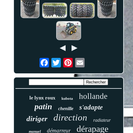
hollande
le lynx roux
kubota
patin
s'adapte
chenille
direction
diriger
radiateur
dérapage
démarreur
manuel