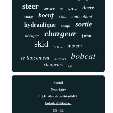
steer
deere
service
fits
holland
boeuf
autocollant
s185
virage
sortie
hydraulique
pompe
chargeur
déraper
john
skid
moteur
filtre
bobcat
le lancement
de départ
chargeurs
vire
Accueil
Nous écrire
Déclaration de confidentialité
Entente d'utilisation
EN
FR