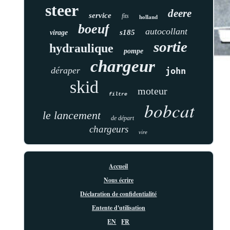
steer
deere
service
fits
holland
boeuf
autocollant
s185
virage
sortie
hydraulique
pompe
chargeur
déraper
john
skid
moteur
filtre
bobcat
le lancement
de départ
chargeurs
vire
Accueil
Nous écrire
Déclaration de confidentialité
Entente d'utilisation
EN
FR