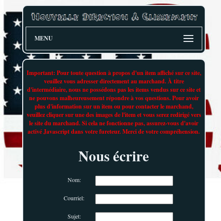
MENU
Important: Pour toute question à propos d'un item affiché sur ce site,
veuillez vous adresser directement au marchand. À titre
d'intermédiaire, nous ne possédons pas les items vendus sur ce site et
ne pouvons malheureusement répondre à vos questions. Pour avoir
plus d'information sur un item ou pour contacter le marchand,
veuillez cliquer sur une des images de l'item et vous serez redirigé vers
le site du marchand. Si cela ne fonctionne pas, assurez-vous d'avoir
activé Javascript dans votre fureteur. Merci de votre compréhension.
Nous écrire
Nom:
Courriel:
Sujet: