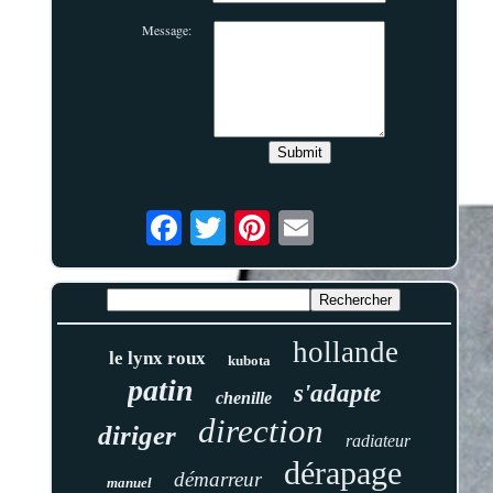
Message:
hollande
le lynx roux
kubota
patin
s'adapte
chenille
direction
diriger
radiateur
dérapage
démarreur
manuel