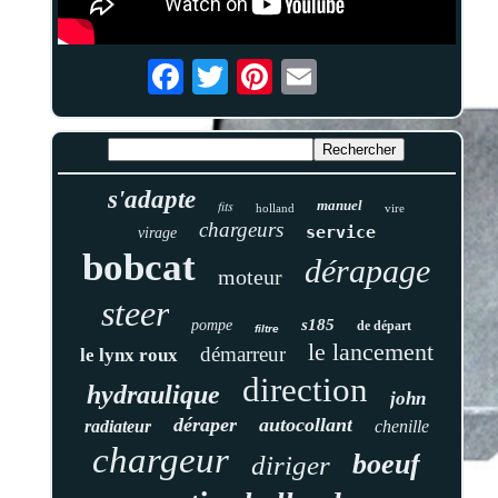
s'adapte
fits
manuel
holland
vire
chargeurs
service
virage
bobcat
dérapage
moteur
steer
s185
pompe
de départ
filtre
le lancement
démarreur
le lynx roux
direction
hydraulique
john
déraper
autocollant
radiateur
chenille
chargeur
boeuf
diriger