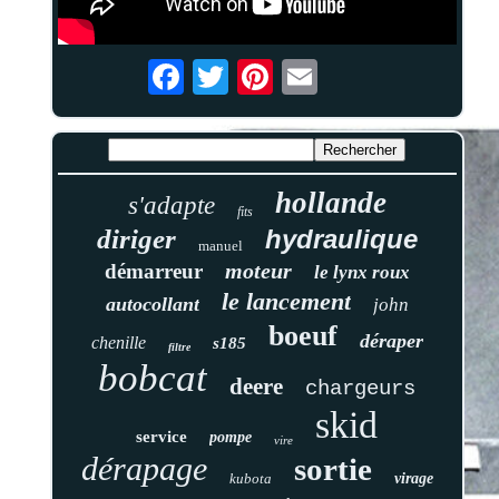
hollande
s'adapte
fits
diriger
hydraulique
manuel
moteur
démarreur
le lynx roux
le lancement
autocollant
john
boeuf
déraper
chenille
s185
filtre
bobcat
deere
chargeurs
skid
service
pompe
vire
dérapage
sortie
kubota
virage