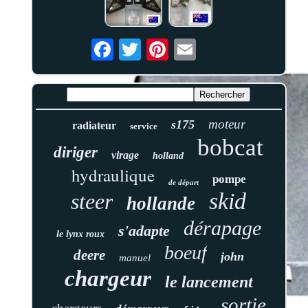
moteur
s175
radiateur
service
bobcat
diriger
virage
holland
hydraulique
pompe
de départ
skid
steer
hollande
dérapage
s'adapte
le lynx roux
boeuf
deere
john
manuel
chargeur
le lancement
sortie