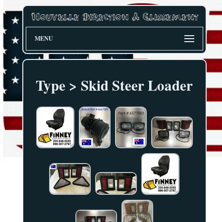
MENU
Type > Skid Steer Loader