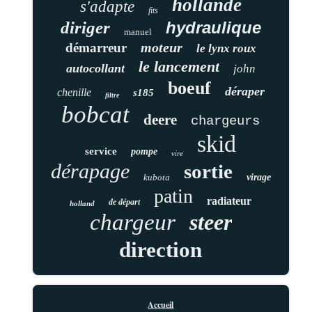
hollande
s'adapte
fits
diriger
hydraulique
manuel
moteur
démarreur
le lynx roux
le lancement
autocollant
john
boeuf
déraper
chenille
s185
filtre
bobcat
deere
chargeurs
skid
service
pompe
vire
dérapage
sortie
kubota
virage
patin
radiateur
de départ
holland
chargeur
steer
direction
Accueil