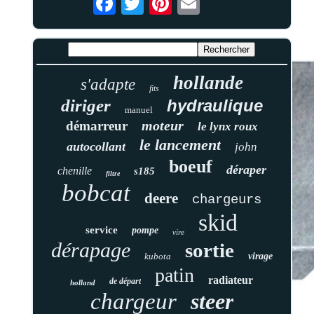
hollande
s'adapte
fits
diriger
hydraulique
manuel
moteur
démarreur
le lynx roux
le lancement
autocollant
john
boeuf
déraper
chenille
s185
filtre
bobcat
deere
chargeurs
skid
service
pompe
vire
dérapage
sortie
kubota
virage
patin
radiateur
de départ
holland
chargeur
steer