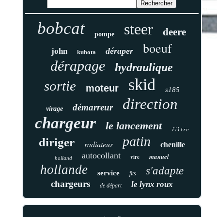
bobcat
steer
deere
pompe
boeuf
déraper
john
kubota
dérapage
hydraulique
skid
sortie
moteur
s185
direction
démarreur
virage
chargeur
le lancement
filtre
patin
diriger
radiateur
chenille
autocollant
manuel
vire
holland
hollande
s'adapte
service
fits
chargeurs
le lynx roux
de départ