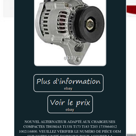
NOUVEL ALTERNATEUR ADAPTÉ AUX CHARGEUSES
COMPACTES THOMAS T133S T173 T183 T203 1735664012
1002116800. VEUILLEZ VÉRIFIER LE NUMÉRO DE PIÈCE OEM