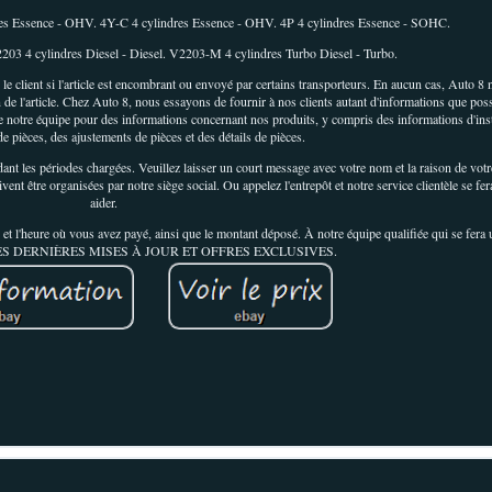
dres Essence - OHV. 4Y-C 4 cylindres Essence - OHV. 4P 4 cylindres Essence - SOHC.
03 4 cylindres Diesel - Diesel. V2203-M 4 cylindres Turbo Diesel - Turbo.
 le client si l'article est encombrant ou envoyé par certains transporteurs. En aucun cas, Auto 8
n de l'article. Chez Auto 8, nous essayons de fournir à nos clients autant d'informations que po
e notre équipe pour des informations concernant nos produits, y compris des informations d'inst
 pièces, des ajustements de pièces et des détails de pièces.
nt les périodes chargées. Veuillez laisser un court message avec votre nom et la raison de vot
ent être organisées par notre siège social. Ou appelez l'entrepôt et notre service clientèle se fer
aider.
r et l'heure où vous avez payé, ainsi que le montant déposé. À notre équipe qualifiée qui se fera 
 LES DERNIÈRES MISES À JOUR ET OFFRES EXCLUSIVES.