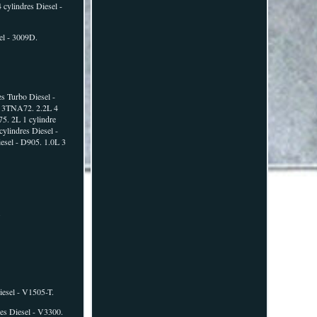
cylindres Diesel -
el - 3009D.
es Turbo Diesel -
 - 3TNA72. 2.2L 4
75. 2L 1 cylindre
ylindres Diesel -
iesel - D905. 1.0L 3
.
iesel - V1505-T.
res Diesel - V3300.