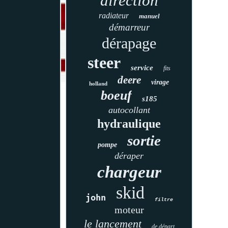
direction
radiateur
manuel
démarreur
dérapage
steer
service
fits
deere
virage
holland
boeuf
s185
autocollant
hydraulique
sortie
pompe
déraper
chargeur
skid
john
filtre
moteur
le lancement
de départ