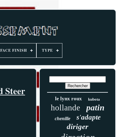
FACE FINISH
TYPE
d Steer
le lynx roux
kubota
patin
hollande
s'adapte
chenille
diriger