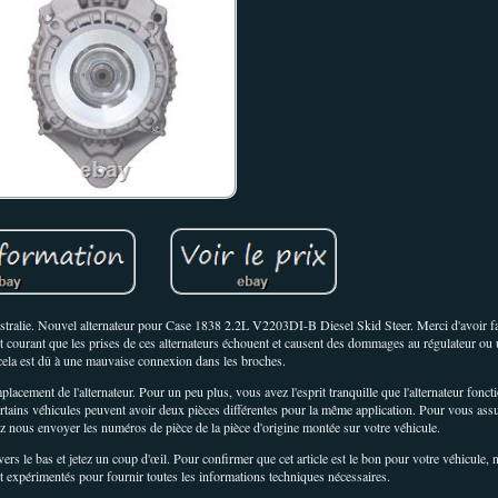
ustralie. Nouvel alternateur pour Case 1838 2.2L V2203DI-B Diesel Skid Steer. Merci d'avoir fa
est courant que les prises de ces alternateurs échouent et causent des dommages au régulateur o
ela est dû à une mauvaise connexion dans les broches.
cement de l'alternateur. Pour un peu plus, vous avez l'esprit tranquille que l'alternateur fonct
ertains véhicules peuvent avoir deux pièces différentes pour la même application. Pour vous assu
z nous envoyer les numéros de pièce de la pièce d'origine montée sur votre véhicule.
r vers le bas et jetez un coup d'œil. Pour confirmer que cet article est le bon pour votre véhicule
et expérimentés pour fournir toutes les informations techniques nécessaires.