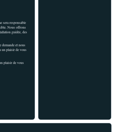
 ne sera responsable
ssible. Nous offrons
allation guidée, des
re demande et nous
a un plaisir de vous
un plaisir de vous