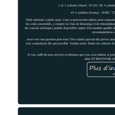
1.1L 3 cylindres Diesel - D1102. 5K 4 cylin
4Y 4 cylindres Essence - SOHC. V22
Pieds intérieurs à pieds (mm). Ceux-ci peuvent être utilisés pour contacter
des coûts consécutifs, y compris les frais de démontage et de réinstallatio
des conseils techniques gratuits disponibles auprès d'un membre qualifié d
recommandations de
Avez-vous une question pour nous? Des retards peuvent être prévus penda
vous contacterons dès que possible. Veuillez noter: Toutes les collectes doiv
Il vous suffit de nous envoyer la référence que vous avez utilisée, le jou
aider. ET RECEVOIR