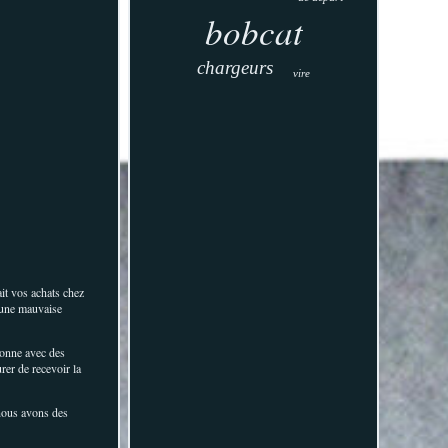
bobcat
chargeurs
vire
it vos achats chez
u une mauvaise
ionne avec des
rer de recevoir la
, nous avons des