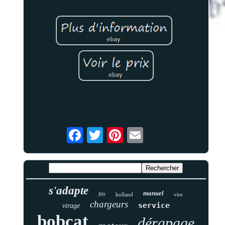
s'adapte
fits
manuel
holland
vire
chargeurs
service
virage
bobcat
dérapage