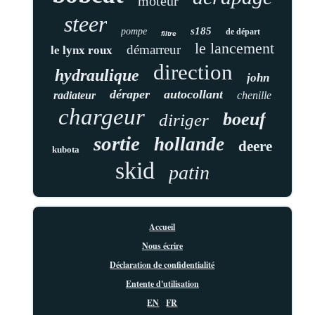
moteur
steer
s185
pompe
de départ
filtre
le lancement
démarreur
le lynx roux
direction
hydraulique
john
déraper
autocollant
radiateur
chenille
chargeur
boeuf
diriger
sortie
hollande
deere
kubota
skid
patin
Accueil
Nous écrire
Déclaration de confidentialité
Entente d'utilisation
EN
FR