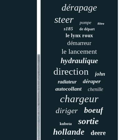
dérapage
steer
pompe
filtre
s185
de départ
le lynx roux
démarreur
le lancement
hydraulique
direction
john
déraper
radiateur
autocollant
chenille
chargeur
boeuf
diriger
sortie
kubota
hollande
deere