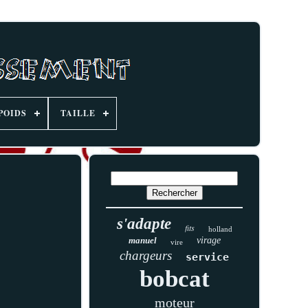
POIDS
TAILLE
s'adapte
fits
holland
manuel
virage
vire
chargeurs
service
bobcat
moteur