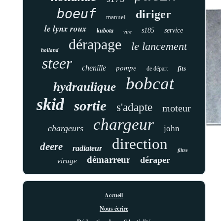
boeuf
diriger
manuel
le lynx roux
s185
service
kubota
vire
dérapage
le lancement
holland
steer
pompe
chenille
fits
de départ
bobcat
hydraulique
skid
sortie
s'adapte
moteur
chargeur
chargeurs
john
direction
deere
radiateur
filtre
démarreur
déraper
virage
Accueil
Nous écrire