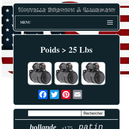
MENU
Poids > 25 Lbs
patin
hollande
s175