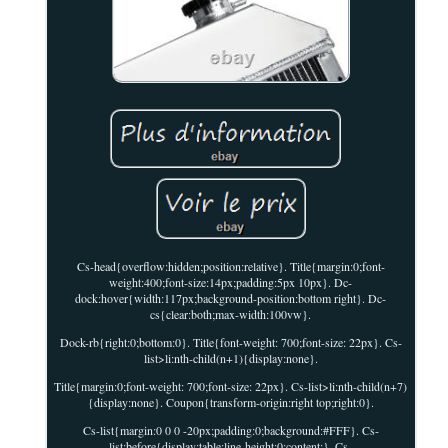
Cs-head{overflow:hidden;position:relative}. Title{margin:0;font-
weight:400;font-size:14px;padding:5px 10px}. Dc-
dock:hover{width:117px;background-position:bottom right}. Dc-
cs{clear:both;max-width:100vw}.
Dock-rb{right:0;bottom:0}. Title{font-weight: 700;font-size: 22px}. Cs-
list>li:nth-child(n+1){display:none}.
Title{margin:0;font-weight: 700;font-size: 22px}. Cs-list>li:nth-child(n+7)
{display:none}. Coupon{transform-origin:right top;right:0}.
Cs-list{margin:0 0 0 -20px;padding:0;background:#FFF}. Cs-
list:before{display:table;line-height:0;content:}. Cs-