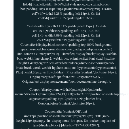
list>li{float:left;width:16.66%;list-style:none;box-sizing:border-
box;padding:10px 0 10px 20px;position:relative;margin:0}. Cs-list-
col7>li{width:14.28%;padding-left:18px}. Cs-list-
col8>li{width:12.5%;padding-left:16px}.
Cs-list-col9>li{width:11.11%;padding-left:15px}. Cs-list-
col10>li{width:10%;padding-left:14px}. Cs-list-
col11>li{width:9.09%;padding-left:12px}. Cs-list-
col12>li{width:8.33%;padding-left:10px}.
Cover:after{display:block;content:'';padding-top:100%;background-
repeat:no-repeat;background-size:cover;background-position:center}.
Title{color:#333;margin:5px 0}. Title:after{display:block;display:-webkit-
box;-webkit-line-clamp:2;-webkit-box-orient:vertical;font-size:14px;line-
height:1.4em;height:2.8em;overflow:hidden;white-space:normal;word-
break:break-word;-webkit-hyphens:auto;-ms-hyphens:auto;hyphens:auto}.
Plus{height:20px;overflow:hidden}. Price:after{content:'';font-size:14px}.
Origin{margin-left:3px;font-size:12px;color:#AAA}.
Origin:after{display:none;content:'';text-decoration:line-through}.
Coupon{display:none;width:60px;height:60px;border-
radius:50%;background:rgba(224,13,12.8);color:#FFF;position:absolute;top:10px;ri
align:center;padding-top:12px;box-sizing:border-box}.
Coupon:before{content:'';font-size:20px}.
Coupon:after{content:'Off';font-
size:12px;position:absolute;bottom:8px;right:12px}. Title{min-
height:12px}p:empty+hr{display:none}hr+span. Dc_tracker_img:last-of-
type{display:block} [data-lid="197445374294"].