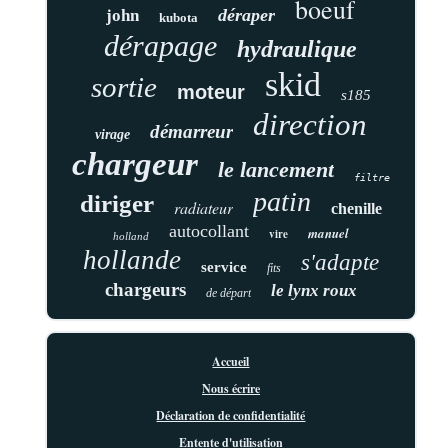
boeuf
déraper
john
kubota
dérapage
hydraulique
skid
sortie
moteur
s185
direction
démarreur
virage
chargeur
le lancement
filtre
patin
diriger
radiateur
chenille
autocollant
manuel
vire
holland
hollande
s'adapte
service
fits
chargeurs
le lynx roux
de départ
Accueil
Nous écrire
Déclaration de confidentialité
Entente d'utilisation