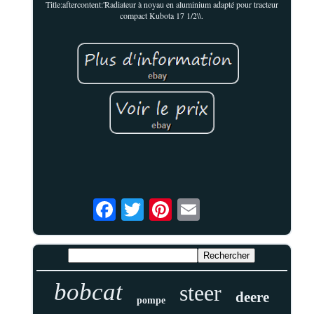
Title:aftercontent:'Radiateur à noyau en aluminium adapté pour tracteur
compact Kubota 17 1/2\\.
bobcat
steer
deere
pompe