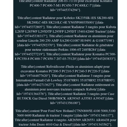
Title:after{content:'Radiateur 208-03-71110 pour excavateur Komatsu
PC400-7 PC400-7-M1 PC450-7 PC400LC-7'}[data-
lid="197445374294"].
Title:after{content:'Radiateur pour Kobelco SK235SR-1ES SK200-6ES
SK200LC-6ES SK210LC-6E YN05P00035S001'}[data-
lid="197445372805"]. Title:after{content:'Radiateur 3 rangées pour Kubota
L285P L285WP L295DTP L295FP L295DT 1540142060 Tracteur'}[data-
lid="197445338317"]. Title:after{content:'Radiateur en aluminium pour
soudeur Lincoln 200 250 AMP SA200 G1087 H19491 & G10877198'}
[data-lid="197445292370"]. Title:after{content:'Radiateur de générateur
pour moteur stationnaire Perkins 1006-6T 2485B284'}[data-
lid="197445277219"]. Title:after{content:'Radiateur pour Komatsu PC300-
8 PC350-8 PC400-7 PC450-7 207-03-75120'}[data-lid="197445203833"].
Title:after{content:'Refroidisseur d'huile en aluminium adapté pour
excavateur Komatsu PC200-5 PC210-5 PC240-5 PC220-5'}[data-
lid="197444877620"]. Title:after{content:'Radiateur 3 rangées pour
International Farmall Cub Lowboy 351878R91 351878R92 351878R93'}
[data-lid="197442713627"]. Title:after{content:'Radiateur entièrement en
aluminium pour nouveaux tracteurs compacts Kubota'}[data-
lid="197431364376"]. Title:after{content:'Radiateur 3 rangées pour Case
IH 530CK Gaz Diesel 580B/580CK AR39345 A35583 A39345'}[data-
lid="197431356100"].
Title:after{content:'Pour Ford New Holland C7NN8005E 4100 5000,5100
5600 6600 Radiateur de tracteur 3 rangées'}[data-lid="197431346117"].
Title:after{content:'Radiateur 4 rangées AR26569 AR26551 AR46438 pour
tracteur John Deere 4010 Gaz & Diesel'}[data-lid="197431343562"].