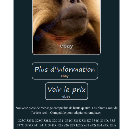
Nouvelle pièce de rechange compatible de haute qualité. Les photos sont de
l'article réel... Compatible pour adapter et remplacer.
325C 325D 328C 328D 329 331. 331C 331E 331EC 334C 334D. 335
337C 337D 341 341C 341D. E25 e26 E27 E27Z e32 e32i E34 e35. E35i