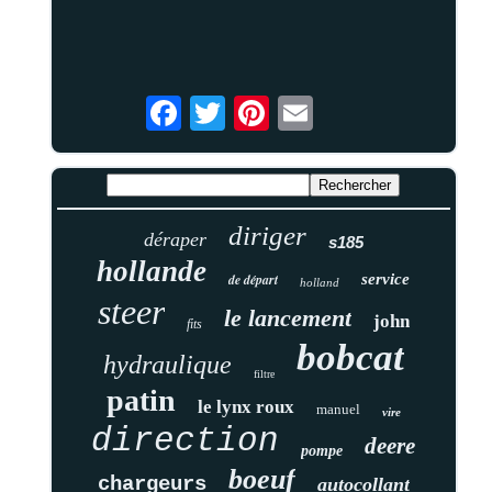
diriger
déraper
s185
hollande
de départ
service
holland
steer
le lancement
john
fits
bobcat
hydraulique
filtre
patin
le lynx roux
manuel
vire
direction
deere
pompe
boeuf
chargeurs
autocollant