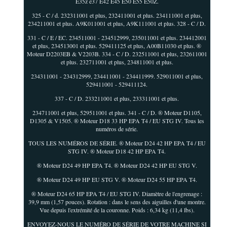
E35z e37 E42 E45 E50 E55 E50Z.
325 - C / d. 232311001 et plus, 232411001 et plus. 234111001 et plus,
234211001 et plus. A9K011001 et plus, A9K111001 et plus. 328 - C / D.
331 - C / E / EC. 234511001 - 234512999, 235011001 et plus. 234412001
et plus, 234513001 et plus. 529411125 et plus, A00B11030 et plus. ®
Moteur D2203EB & V2203B. 334 - C / D. 232511001 et plus, 232611001
et plus. 232711001 et plus, 234811001 et plus.
234311001 - 234312999, 234411001 - 234411999. 529011001 et plus,
529411001 - 529411124.
337 - C / D. 233211001 et plus, 233311001 et plus.
234711001 et plus, 529511001 et plus. 341 - C / D. ® Moteur D1105,
D1305 & V1505. ® Moteur D18 33 HP EPA T4 / EU STG IV. Tous les
numéros de série.
TOUS LES NUMÉROS DE SÉRIE. ® Moteur D24 42 HP EPA T4 / EU
STG IV. ® Moteur D18 42 HP EPA T4.
® Moteur D24 49 HP EPA T4. ® Moteur D24 42 HP EU STG V.
® Moteur D24 49 HP EU STG V. ® Moteur D24 55 HP EPA T4.
® Moteur D24 65 HP EPA T4 / EU STG IV. Diamètre de l'engrenage :
39,9 mm (1,57 pouces). Rotation : dans le sens des aiguilles d'une montre.
Vue depuis l'extrémité de la couronne. Poids : 6,34 kg (11,4 lbs).
ENVOYEZ-NOUS LE NUMÉRO DE SÉRIE DE VOTRE MACHINE SI