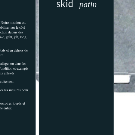
skid
patin
. Notre mission est
biliser sur le côté
uction depuis des
-c, gehl, jcb, long,
états et en dehors de
em.
allage, ou dans les
 Condition et exempts
nts enlevés.
atuitement.
utes les mesures pour
essoires lourds et
e entier.