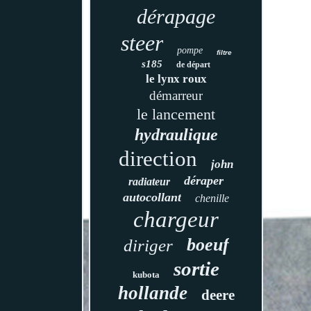
dérapage
steer
pompe
filtre
s185
de départ
le lynx roux
démarreur
le lancement
hydraulique
direction
john
déraper
radiateur
autocollant
chenille
chargeur
boeuf
diriger
sortie
kubota
hollande
deere