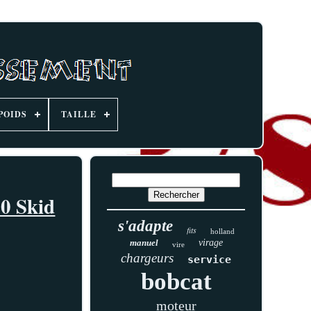
POIDS
TAILLE
50 Skid
s'adapte
fits
holland
manuel
virage
vire
chargeurs
service
bobcat
moteur