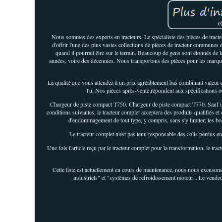
Nous sommes des experts en tracteurs. Le spécialiste des pièces de tracteu
d'offrir l'une des plus vastes collections de pièces de tracteur communes 
quand il pourrait être sur le terrain. Beaucoup de gens sont étonnés de 
années, voire des décennies. Nous transportons des pièces pour les marques
La qualité que vous attendez à un prix agréablement bas combinant valeur et 
l'u. Nos pièces après-vente répondent aux spécifications
Chargeur de piste compact T750. Chargeur de piste compact T770. Sauf indic
conditions suivantes, le tracteur complet acceptera des produits qualifiés 
d'endommagement de tout type, y compris, sans s'y limiter, les bosse
Le tracteur complet n'est pas tenu responsable des colis perdus en tr
Une fois l'article reçu par le tracteur complet pour la transformation, le 
Cette liste est actuellement en cours de maintenance, nous nous excusons 
industriels" et "systèmes de refroidissement moteur". Le vendeur