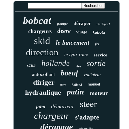
bobcat
déraper
pompe
de départ
deere
chargeurs
virage
kubota
skid
le lancement
fits
direction
le lynx roux
service
sortie
hollande
s185
vire
boeuf
autocollant
radiateur
diriger
manuel
holland
filtre
patin
hydraulique
moteur
steer
démarreur
john
chargeur
s'adapte
dérapage