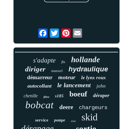
hollande
s'adapte
fits
diriger
hydraulique
manuel
moteur
démarreur
le lynx roux
le lancement
autocollant
john
boeuf
déraper
chenille
s185
filtre
bobcat
deere
chargeurs
skid
service
pompe
vire
dérapage
sortie