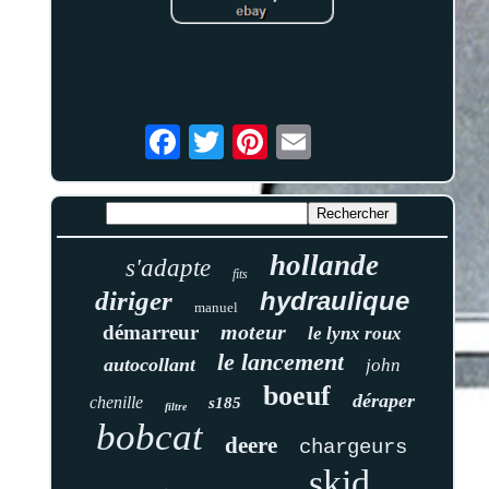
hollande
s'adapte
fits
diriger
hydraulique
manuel
moteur
démarreur
le lynx roux
le lancement
autocollant
john
boeuf
déraper
chenille
s185
filtre
bobcat
deere
chargeurs
skid