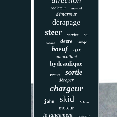
direction
radiateur
manuel
démarreur
dérapage
steer
service
fits
deere
virage
holland
boeuf
s185
autocollant
hydraulique
sortie
pompe
déraper
chargeur
skid
john
filtre
moteur
le lancement
de départ