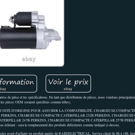
ros de pièce et les spécifications. En tant que distributeur de pièces, nous vendons principale
(les pièces OEM seraient spécifiées comme telles).
 UNITÉ D'ORIGINE POUR ASSURER LA COMPATIBILITÉ. CHARGEUSE COMPACT
6 PERKINS, CHARGEUSE COMPACTE CATERPILLAR 232B PERKINS, CHARGEUSE
TERPILLAR 247B PERKINS, CHARGEUSE COMPACTE CATERPILLAR 257B PERKINS
 échéant - sera le remplacement des produits défectueux comme indiqué ci-dessus.
orrectes avant d'acheter un produit auprès de RAREELECTRICAL. Service client de 8h à 18h, heur