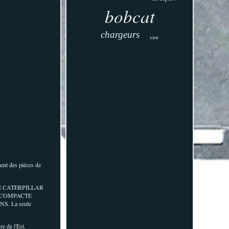
bobcat
chargeurs
vire
ment des pièces de
E CATERPILLAR
 COMPACTE
. La seule
e de l'Est.