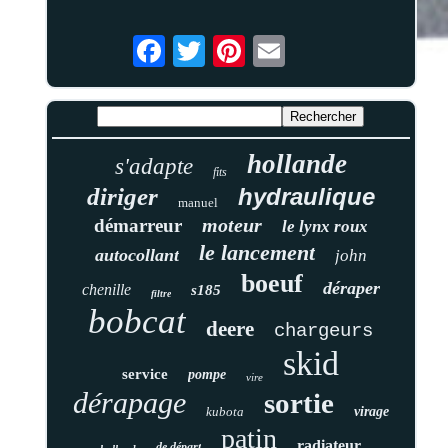
hollande
s'adapte
fits
diriger
hydraulique
manuel
moteur
démarreur
le lynx roux
le lancement
autocollant
john
boeuf
déraper
chenille
s185
filtre
bobcat
deere
chargeurs
skid
service
pompe
vire
dérapage
sortie
kubota
virage
patin
radiateur
de départ