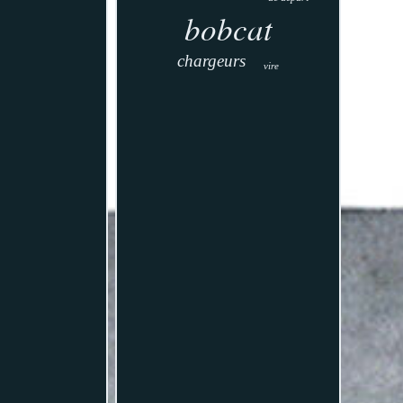
bobcat
chargeurs
vire