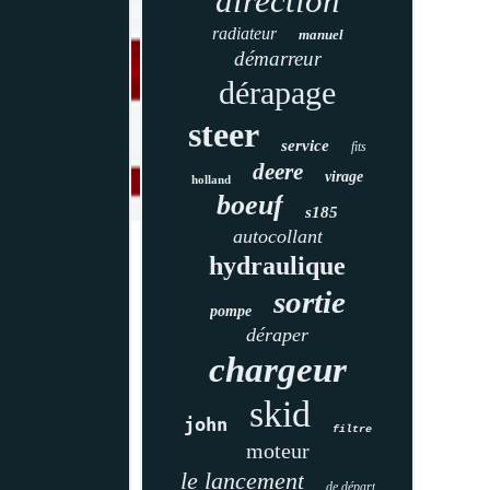
direction
radiateur
manuel
démarreur
dérapage
steer
service
fits
deere
virage
holland
boeuf
s185
autocollant
hydraulique
sortie
pompe
déraper
chargeur
skid
john
filtre
moteur
le lancement
de départ