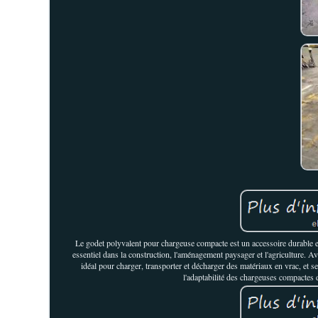
Le godet polyvalent pour chargeuse compacte est un accessoire durable e
essentiel dans la construction, l'aménagement paysager et l'agriculture. Ave
idéal pour charger, transporter et décharger des matériaux en vrac, et s
l'adaptabilité des chargeuses compactes