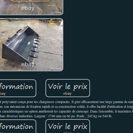
t polyvalent conçu pour les chargeuses compactes. Il gère efficacement une large gamme de mat
c son mécanisme de fixation rapide et sa construction solide, il offre facilité d'utilisation et lon
es caractéristiques en option améliorent les capacités de creusage. Dans l'ensemble, il maximise l
 dans diverses industries. Largeur : 1740 mm ou 66 po. Poids : 245 kg ou 540 lb.