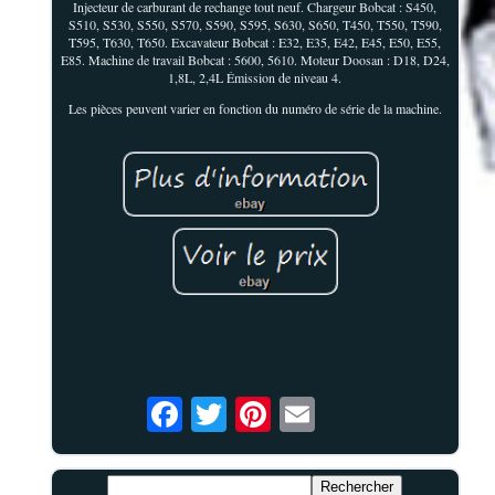
Injecteur de carburant de rechange tout neuf. Chargeur Bobcat : S450,
S510, S530, S550, S570, S590, S595, S630, S650, T450, T550, T590,
T595, T630, T650. Excavateur Bobcat : E32, E35, E42, E45, E50, E55,
E85. Machine de travail Bobcat : 5600, 5610. Moteur Doosan : D18, D24,
1,8L, 2,4L Émission de niveau 4.
Les pièces peuvent varier en fonction du numéro de série de la machine.