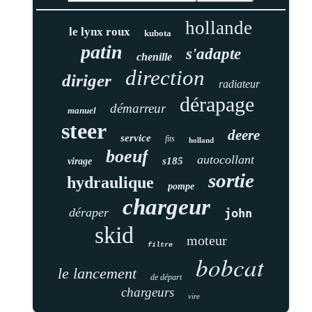
hollande
le lynx roux
kubota
patin
s'adapte
chenille
direction
diriger
radiateur
dérapage
démarreur
manuel
steer
deere
service
fits
holland
boeuf
autocollant
s185
virage
sortie
hydraulique
pompe
chargeur
déraper
john
skid
moteur
filtre
bobcat
le lancement
de départ
chargeurs
vire