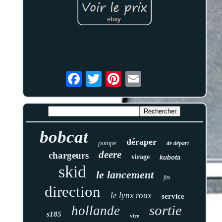
bobcat
déraper
pompe
de départ
deere
chargeurs
virage
kubota
skid
le lancement
fits
direction
le lynx roux
service
sortie
hollande
s185
vire