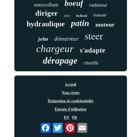
boeuf
autocollant
radiateur
diriger
manuel
holland
filtre
patin
hydraulique
moteur
steer
démarreur
john
chargeur
s'adapte
dérapage
chenille
Accueil
Nous écrire
Déclaration de confidentialité
Entente d'utilisation
EN
FR