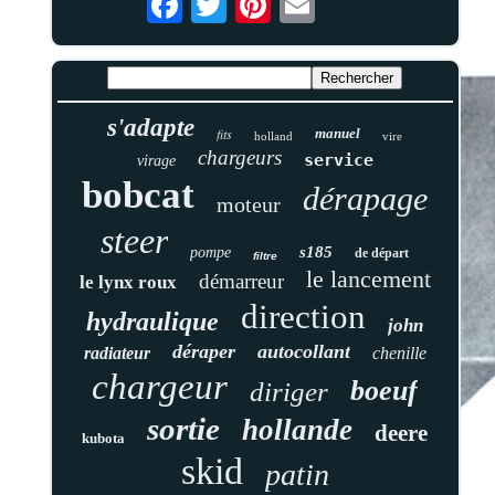
s'adapte
fits
manuel
holland
vire
chargeurs
service
virage
bobcat
dérapage
moteur
steer
s185
pompe
de départ
filtre
le lancement
démarreur
le lynx roux
direction
hydraulique
john
déraper
autocollant
radiateur
chenille
chargeur
boeuf
diriger
sortie
hollande
deere
kubota
skid
patin