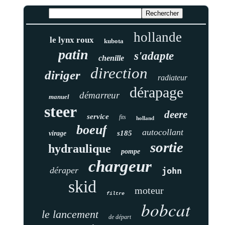
hollande
le lynx roux
kubota
patin
s'adapte
chenille
direction
diriger
radiateur
dérapage
démarreur
manuel
steer
deere
service
fits
holland
boeuf
autocollant
s185
virage
sortie
hydraulique
pompe
chargeur
déraper
john
skid
moteur
filtre
bobcat
le lancement
de départ