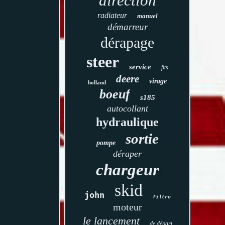
direction
radiateur
manuel
démarreur
dérapage
steer
service
fits
deere
virage
holland
boeuf
s185
autocollant
hydraulique
sortie
pompe
déraper
chargeur
skid
john
filtre
moteur
le lancement
de départ