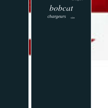
bobcat
chargeurs
vire