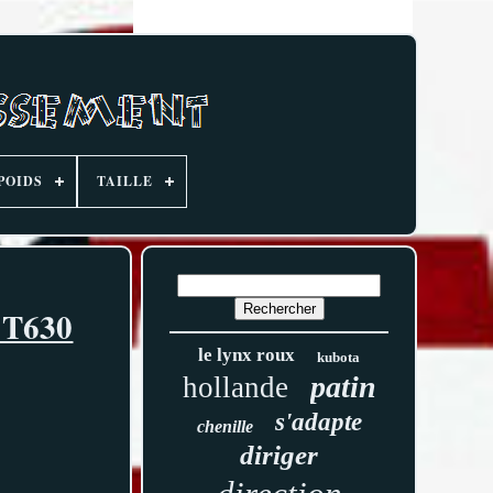
POIDS
TAILLE
 T630
le lynx roux
kubota
patin
hollande
s'adapte
chenille
diriger